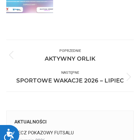
Nawigacja
wpisów
POPRZEDNIE
Poprzedni
AKTYWNY ORLIK
wpis:
NASTĘPNE
Następny
SPORTOWE WAKACJE 2026 – LIPIEC
wpis:
AKTUALNOŚCI
Dostępność
MECZ POKAZOWY FUTSALU