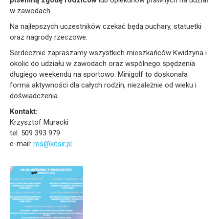
pisemną zgodę rodziców
lub opiekunów prawnych na udział
w zawodach.
Na najlepszych uczestników czekać będą puchary, statuetki
oraz nagrody rzeczowe.
Serdecznie zapraszamy wszystkich mieszkańców Kwidzyna i
okolic do udziału w zawodach oraz wspólnego spędzenia
długiego weekendu na sportowo. Minigolf to doskonała
forma aktywności dla całych rodzin, niezależnie od wieku i
doświadczenia.
Kontakt:
Krzysztof Muracki
tel. 509 393 979
e-mail:
ms@kcsir.pl