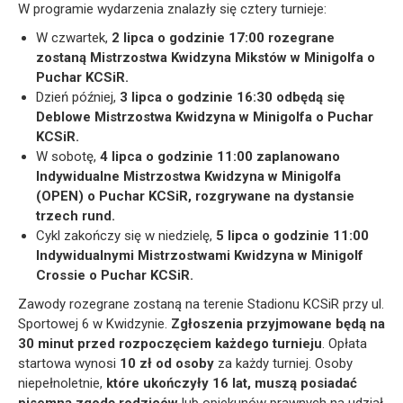
W programie wydarzenia znalazły się cztery turnieje:
W czwartek,
2 lipca o godzinie 17:00 rozegrane
zostaną Mistrzostwa Kwidzyna Mikstów w Minigolfa o
Puchar KCSiR.
Dzień później,
3 lipca o godzinie 16:30 odbędą się
Deblowe Mistrzostwa Kwidzyna w Minigolfa o Puchar
KCSiR.
W sobotę,
4 lipca o godzinie 11:00 zaplanowano
Indywidualne Mistrzostwa Kwidzyna w Minigolfa
(OPEN) o Puchar KCSiR, rozgrywane na dystansie
trzech rund.
Cykl zakończy się w niedzielę,
5 lipca o godzinie 11:00
Indywidualnymi Mistrzostwami Kwidzyna w Minigolf
Crossie o Puchar KCSiR.
Zawody rozegrane zostaną na terenie Stadionu KCSiR przy ul.
Sportowej 6 w Kwidzynie.
Zgłoszenia przyjmowane będą na
30 minut przed rozpoczęciem każdego turnieju
. Opłata
startowa wynosi
10 zł od osoby
za każdy turniej. Osoby
niepełnoletnie,
które ukończyły 16 lat, muszą posiadać