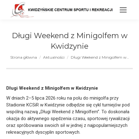
Uwaga:
Ta
strona
internetowa
zawiera
Długi Weekend z Minigolfem w
system
ułatwień
Kwidzynie
dostępu.
Jesteś tutaj:
Strona główna
Aktualności
Długi Weekend z Minigolfem w…
Długi Weekend z Minigolfem w Kwidzynie
W dniach 2–5 lipca 2026 roku na polu do minigolfa przy
Stadionie KCSiR w Kwidzynie odbędzie się cykl turniejów pod
wspólną nazwą „Długi Weekend z Minigolfem”. To doskonała
okazja do aktywnego spędzenia czasu, sportowej rywalizacji
oraz spróbowania swoich sił w jednej z najpopularniejszych
rekreacyjnych dyscyplin sportowych.